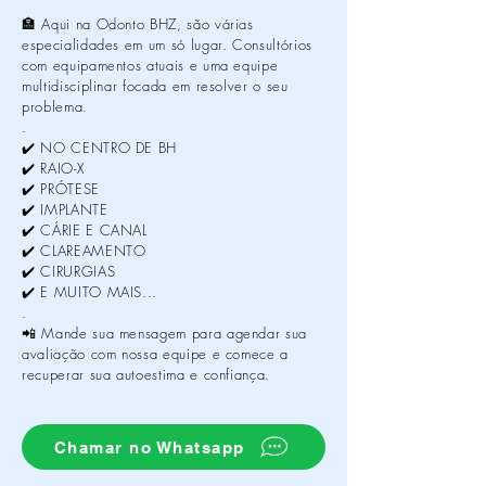
🏣 Aqui na Odonto BHZ, são várias
especialidades em um só lugar. Consultórios
com equipamentos atuais e uma equipe
multidisciplinar focada em resolver o seu
problema.
.
✔️ NO CENTRO DE BH
✔️ RAIO-X
✔️ PRÓTESE
✔️ IMPLANTE
✔️ CÁRIE E CANAL
✔️ CLAREAMENTO
✔️ CIRURGIAS
✔️ E MUITO MAIS...
.
📲 Mande sua mensagem para agendar sua
avaliação com nossa equipe e comece a
recuperar sua autoestima e confiança.
Chamar no Whatsapp